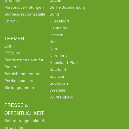
Gremien
Baden
Personalvertretungen
Berlin-Brandenburg
Bundesgeschäftsstelle
Bund
Chronik
Düsseldorf
Hannover
Hessen
THEMEN
Köln
Zoll
Nord
ITZBund
Nürnberg
Bundeszentralamt für
Rheinland-Pfalz
Steuern
Saarland
Berufsbeamtentum
Sachsen
Positionspapiere
Südbayern
Stellungnahmen
Westfalen
Württemberg
PRESSE &
ÖFFENTLICHKEIT
Beförderungen aktuell
Newsletter