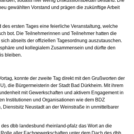
 fanden, sodass hier wenig Diskussionsbedarf bestand. Die
neu gewählten Vorstand und prägen die zukünftige Arbeit
 des ersten Tages eine feierliche Veranstaltung, welche
ch bot. Die Teilnehmerinnen und Teilnehmer hatten die
 sich abseits der offiziellen Tagesordnung auszutauschen.
tmosphäre und kollegialem Zusammensein und dürfte den
s bleiben.
rtag, konnte der zweite Tag direkt mit den Grußworten der
U), die Bürgermeisterin der Stadt Bad Dürkheim. Mit ihrem
erbundenheit mit Gewerkschaften und aktivem Engagement in
len Institutionen und Organisationen wie dem BDZ
, Dienstsitz Neustadt an der Weinstraße in unmittelbarer
 des dbb landesbund rheinland-pfalz das Wort an die
ie Rolle aller Fachgewerkschaften unter dem Dach des dbb