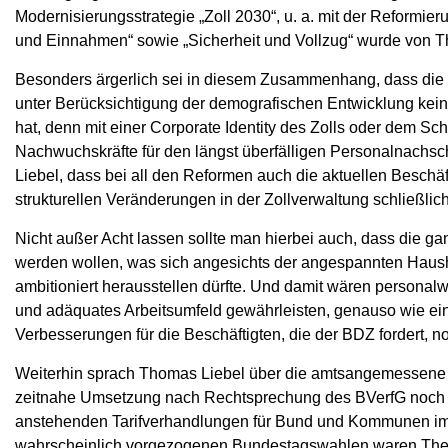
Modernisierungsstrategie „Zoll 2030“, u. a. mit der Reformi
und Einnahmen“ sowie „Sicherheit und Vollzug“ wurde von Tho
Besonders ärgerlich sei in diesem Zusammenhang, dass die p
unter Berücksichtigung der demografischen Entwicklung kein
hat, denn mit einer Corporate Identity des Zolls oder dem S
Nachwuchskräfte für den längst überfälligen Personalnac
Liebel, dass bei all den Reformen auch die aktuellen Beschä
strukturellen Veränderungen in der Zollverwaltung schließlich
Nicht außer Acht lassen sollte man hierbei auch, dass die ga
werden wollen, was sich angesichts der angespannten Hausha
ambitioniert herausstellen dürfte. Und damit wären personalwi
und adäquates Arbeitsumfeld gewährleisten, genauso wie e
Verbesserungen für die Beschäftigten, die der BDZ fordert, no
Weiterhin sprach Thomas Liebel über die amtsangemessene
zeitnahe Umsetzung nach Rechtsprechung des BVerfG noch im
anstehenden Tarifverhandlungen für Bund und Kommunen im 
wahrscheinlich vorgezogenen Bundestagswahlen waren Them