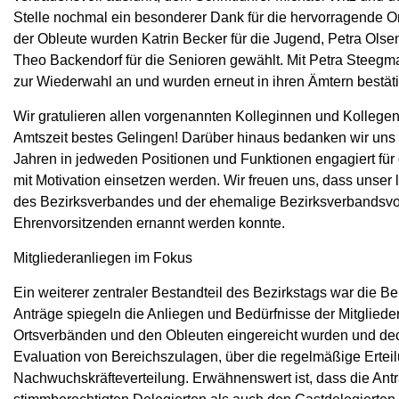
Stelle nochmal ein besonderer Dank für die hervorragende Or
der Obleute wurden Katrin Becker für die Jugend, Petra Olsen
Theo Backendorf für die Senioren gewählt. Mit Petra Steegm
zur Wiederwahl an und wurden erneut in ihren Ämtern bestäti
Wir gratulieren allen vorgenannten Kolleginnen und Kolle
Amtszeit bestes Gelingen! Darüber hinaus bedanken wir uns au
Jahren in jedweden Positionen und Funktionen engagiert für
mit Motivation einsetzen werden. Wir freuen uns, dass unser
des Bezirksverbandes und der ehemalige Bezirksverbandsv
Ehrenvorsitzenden ernannt werden konnte.
Mitgliederanliegen im Fokus
Ein weiterer zentraler Bestandteil des Bezirkstags war die 
Anträge spiegeln die Anliegen und Bedürfnisse der Mitglieder
Ortsverbänden und den Obleuten eingereicht wurden und dec
Evaluation von Bereichszulagen, über die regelmäßige Ertei
Nachwuchskräfteverteilung. Erwähnenswert ist, dass die Ant