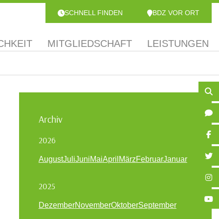
SCHNELL FINDEN
BDZ VOR ORT
CHKEIT
MITGLIEDSCHAFT
LEISTUNGEN
Archiv
2026
August
Juli
Juni
Mai
April
März
Februar
Januar
2025
Dezember
November
Oktober
September