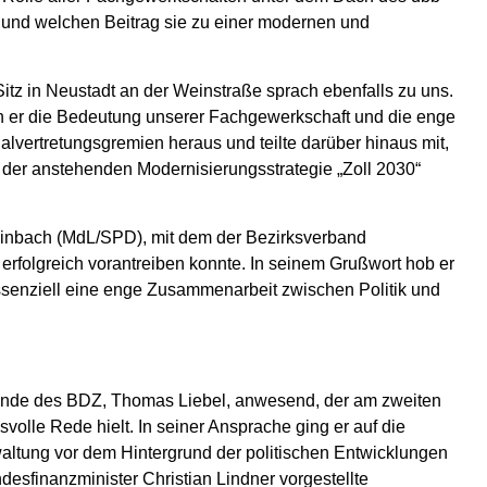
d und welchen Beitrag sie zu einer modernen und
Sitz in Neustadt an der Weinstraße sprach ebenfalls zu uns.
ch er die Bedeutung unserer Fachgewerkschaft und die enge
alvertretungsgremien heraus und teilte darüber hinaus mit,
der anstehenden Modernisierungsstrategie „Zoll 2030“
einbach (MdL/SPD), mit dem der Bezirksverband
erfolgreich vorantreiben konnte. In seinem Grußwort hob er
ssenziell eine enge Zusammenarbeit zwischen Politik und
zende des BDZ, Thomas Liebel, anwesend, der am zweiten
olle Rede hielt. In seiner Ansprache ging er auf die
waltung vor dem Hintergrund der politischen Entwicklungen
sfinanzminister Christian Lindner vorgestellte