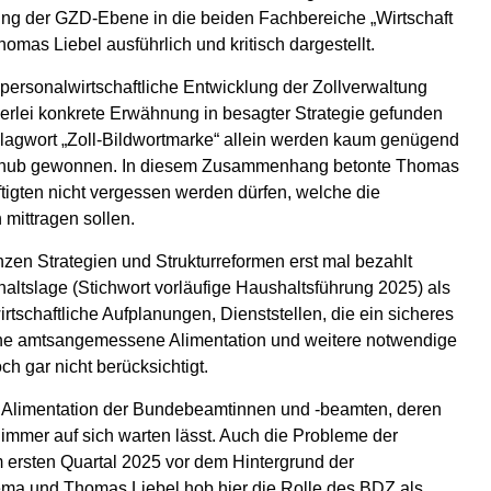
erung der GZD-Ebene in die beiden Fachbereiche „Wirtschaft
mas Liebel ausführlich und kritisch dargestellt.
ersonalwirtschaftliche Entwicklung der Zollverwaltung
erlei konkrete Erwähnung in besagter Strategie gefunden
chlagwort „Zoll-Bildwortmarke“ allein werden kaum genügend
hschub gewonnen. In diesem Zusammenhang betonte Thomas
ftigten nicht vergessen werden dürfen, welche die
 mittragen sollen.
nzen Strategien und Strukturreformen erst mal bezahlt
ltslage (Stichwort vorläufige Haushaltsführung 2025) als
rtschaftliche Aufplanungen, Dienststellen, die ein sicheres
ine amtsangemessene Alimentation und weitere notwendige
ch gar nicht berücksichtigt.
 Alimentation der Bundebeamtinnen und -beamten, deren
mer auf sich warten lässt. Auch die Probleme der
ersten Quartal 2025 vor dem Hintergrund der
a und Thomas Liebel hob hier die Rolle des BDZ als