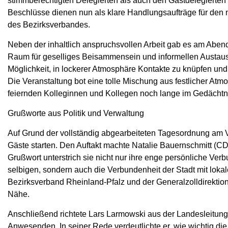
stimmberechtigten Delegierten als auch den Gastdelegierten
Beschlüsse dienen nun als klare Handlungsaufträge für den 
des Bezirksverbandes.
Neben der inhaltlich anspruchsvollen Arbeit gab es am Abend
Raum für geselliges Beisammensein und informellen Austaus
Möglichkeit, in lockerer Atmosphäre Kontakte zu knüpfen und
Die Veranstaltung bot eine tolle Mischung aus festlicher A
feiernden Kolleginnen und Kollegen noch lange im Gedächtni
Grußworte aus Politik und Verwaltung
Auf Grund der vollständig abgearbeiteten Tagesordnung am Vo
Gäste starten. Den Auftakt machte Natalie Bauernschmitt (CD
Grußwort unterstrich sie nicht nur ihre enge persönliche V
selbigen, sondern auch die Verbundenheit der Stadt mit loka
Bezirksverband Rheinland-Pfalz und der Generalzolldirektion
Nähe.
Anschließend richtete Lars Larmowski aus der Landesleitung
Anwesenden. In seiner Rede verdeutlichte er, wie wichtig d