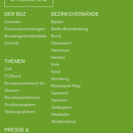
DER BDZ
BEZIRKSVERBÄNDE
Gremien
Baden
Personalvertretungen
Berlin-Brandenburg
Bundesgeschäftsstelle
Bund
Chronik
Düsseldorf
Hannover
Hessen
THEMEN
Köln
Zoll
Nord
ITZBund
Nürnberg
Bundeszentralamt für
Rheinland-Pfalz
Steuern
Saarland
Berufsbeamtentum
Sachsen
Positionspapiere
Südbayern
Stellungnahmen
Westfalen
Württemberg
PRESSE &