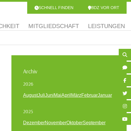
SCHNELL FINDEN
BDZ VOR ORT
CHKEIT
MITGLIEDSCHAFT
LEISTUNGEN
Archiv
2026
August
Juli
Juni
Mai
April
März
Februar
Januar
2025
Dezember
November
Oktober
September