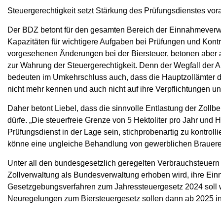
Steuergerechtigkeit setzt Stärkung des Prüfungsdienstes vor
Der BDZ betont für den gesamten Bereich der Einnahmeverw
Kapazitäten für wichtigere Aufgaben bei Prüfungen und Kontro
vorgesehenen Änderungen bei der Biersteuer, betonen aber 
zur Wahrung der Steuergerechtigkeit. Denn der Wegfall der 
bedeuten im Umkehrschluss auch, dass die Hauptzollämter d
nicht mehr kennen und auch nicht auf ihre Verpflichtungen 
Daher betont Liebel, dass die sinnvolle Entlastung der Zollb
dürfe. „Die steuerfreie Grenze von 5 Hektoliter pro Jahr und H
Prüfungsdienst in der Lage sein, stichprobenartig zu kontrolli
könne eine ungleiche Behandlung von gewerblichen Brauer
Unter all den bundesgesetzlich geregelten Verbrauchsteuern b
Zollverwaltung als Bundesverwaltung erhoben wird, ihre E
Gesetzgebungsverfahren zum Jahressteuergesetz 2024 soll w
Neuregelungen zum Biersteuergesetz sollen dann ab 2025 in K