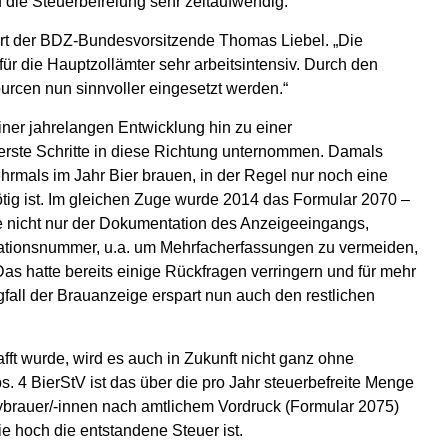
 die Steuerbefreiung sehr zeitaufwendig.
ärt der BDZ-Bundesvorsitzende Thomas Liebel. „Die
 die Hauptzollämter sehr arbeitsintensiv. Durch den
rcen nun sinnvoller eingesetzt werden.“
einer jahrelangen Entwicklung hin zu einer
 erste Schritte in diese Richtung unternommen. Damals
rmals im Jahr Bier brauen, in der Regel nur noch eine
ötig ist. Im gleichen Zuge wurde 2014 das Formular 2070 –
te nicht nur der Dokumentation des Anzeigeeingangs,
fikationsnummer, u.a. um Mehrfacherfassungen zu vermeiden,
Das hatte bereits einige Rückfragen verringern und für mehr
fall der Brauanzeige erspart nun auch den restlichen
t wurde, wird es auch in Zukunft nicht ganz ohne
. 4 BierStV ist das über die pro Jahr steuerbefreite Menge
ybrauer/-innen nach amtlichem Vordruck (Formular 2075)
e hoch die entstandene Steuer ist.