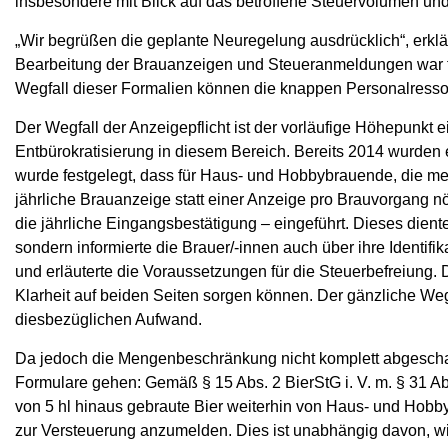
insbesondere mit Blick auf das betroffene Steuervolumen und
„Wir begrüßen die geplante Neuregelung ausdrücklich“, erkl
Bearbeitung der Brauanzeigen und Steueranmeldungen war für
Wegfall dieser Formalien können die knappen Personalressou
Der Wegfall der Anzeigepflicht ist der vorläufige Höhepunkt 
Entbürokratisierung in diesem Bereich. Bereits 2014 wurden
wurde festgelegt, dass für Haus- und Hobbybrauende, die meh
jährliche Brauanzeige statt einer Anzeige pro Brauvorgang n
die jährliche Eingangsbestätigung – eingeführt. Dieses dien
sondern informierte die Brauer/-innen auch über ihre Identi
und erläuterte die Voraussetzungen für die Steuerbefreiung. 
Klarheit auf beiden Seiten sorgen können. Der gänzliche Weg
diesbezüglichen Aufwand.
Da jedoch die Mengenbeschränkung nicht komplett abgeschaff
Formulare gehen: Gemäß § 15 Abs. 2 BierStG i. V. m. § 31 Abs
von 5 hl hinaus gebraute Bier weiterhin von Haus- und Hobb
zur Versteuerung anzumelden. Dies ist unabhängig davon, wi