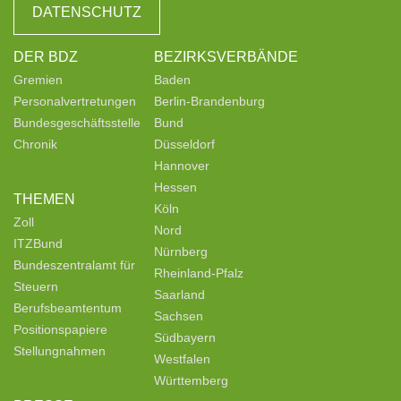
DATENSCHUTZ
DER BDZ
BEZIRKSVERBÄNDE
Gremien
Baden
Personalvertretungen
Berlin-Brandenburg
Bundesgeschäftsstelle
Bund
Chronik
Düsseldorf
Hannover
Hessen
THEMEN
Köln
Zoll
Nord
ITZBund
Nürnberg
Bundeszentralamt für
Rheinland-Pfalz
Steuern
Saarland
Berufsbeamtentum
Sachsen
Positionspapiere
Südbayern
Stellungnahmen
Westfalen
Württemberg