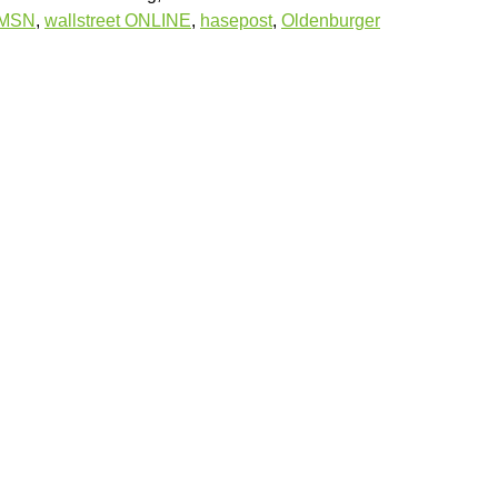
MSN
,
wallstreet ONLINE
,
hasepost
,
Oldenburger