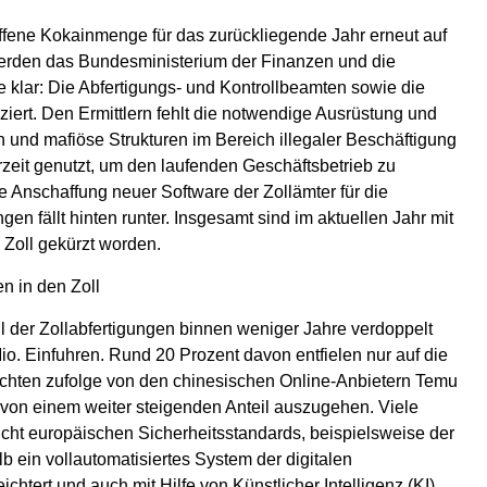
iffene Kokainmenge für das zurückliegende Jahr erneut auf
erden das Bundesministerium der Finanzen und die
te klar: Die Abfertigungs- und Kontrollbeamten sowie die
ziert. Den Ermittlern fehlt die notwendige Ausrüstung und
und mafiöse Strukturen im Bereich illegaler Beschäftigung
zeit genutzt, um den laufenden Geschäftsbetrieb zu
 Anschaffung neuer Software der Zollämter für die
fällt hinten runter. Insgesamt sind im aktuellen Jahr mit
 Zoll gekürzt worden.
n in den Zoll
 der Zollabfertigungen binnen weniger Jahre verdoppelt
io. Einfuhren. Rund 20 Prozent davon entfielen nur auf die
ten zufolge von den chinesischen Online-Anbietern Temu
 von einem weiter steigenden Anteil auszugehen. Viele
cht europäischen Sicherheitsstandards, beispielsweise der
 ein vollautomatisiertes System der digitalen
chtert und auch mit Hilfe von Künstlicher Intelligenz (KI)