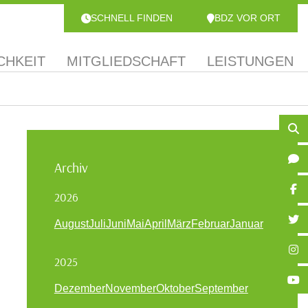
SCHNELL FINDEN
BDZ VOR ORT
CHKEIT
MITGLIEDSCHAFT
LEISTUNGEN
Archiv
2026
August
Juli
Juni
Mai
April
März
Februar
Januar
2025
Dezember
November
Oktober
September