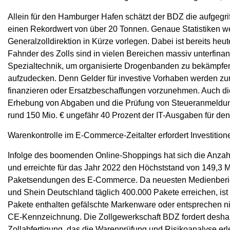
Allein für den Hamburger Hafen schätzt der BDZ die aufgegr
einen Rekordwert von über 20 Tonnen. Genaue Statistiken w
Generalzolldirektion in Kürze vorlegen. Dabei ist bereits heu
Fahnder des Zolls sind in vielen Bereichen massiv unterfinan
Spezialtechnik, um organisierte Drogenbanden zu bekämpfen 
aufzudecken. Denn Gelder für investive Vorhaben werden zur
finanzieren oder Ersatzbeschaffungen vorzunehmen. Auch die
Erhebung von Abgaben und die Prüfung von Steueranmeldungen 
rund 150 Mio. € ungefähr 40 Prozent der IT-Ausgaben für den
Warenkontrolle im E-Commerce-Zeitalter erfordert Investitione
Infolge des boomenden Online-Shoppings hat sich die Anzahl
und erreichte für das Jahr 2022 den Höchststand von 149,3 M
Paketsendungen des E-Commerce. Da neuesten Medienberich
und Shein Deutschland täglich 400.000 Pakete erreichen, ist
Pakete enthalten gefälschte Markenware oder entsprechen ni
CE-Kennzeichnung. Die Zollgewerkschaft BDZ fordert deshalb
Zollabfertigung, das die Warenprüfung und Risikoanalyse erlei