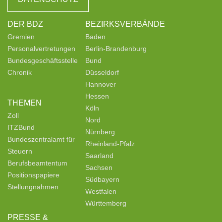
DER BDZ
BEZIRKSVERBÄNDE
Gremien
Baden
Personalvertretungen
Berlin-Brandenburg
Bundesgeschäftsstelle
Bund
Chronik
Düsseldorf
Hannover
Hessen
THEMEN
Köln
Zoll
Nord
ITZBund
Nürnberg
Bundeszentralamt für
Rheinland-Pfalz
Steuern
Saarland
Berufsbeamtentum
Sachsen
Positionspapiere
Südbayern
Stellungnahmen
Westfalen
Württemberg
PRESSE &