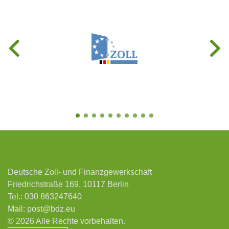
Deutsche Zoll- und Finanzgewerkschaft
Friedrichstraße 169, 10117 Berlin
Tel.:
030 863247640
Mail:
post@bdz.eu
© 2026 Alle Rechte vorbehalten.