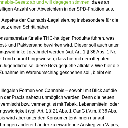
nnabis-Gesetz ab und will dagegen stimmen
, da es an
elligen Anzahl von Abweichlern in der SPD-Fraktion aus.
n Aspekte der Cannabis-Legalisierung insbesondere für die
etz einen Schritt näher:
onsumanreize für alle THC-haltigen Produkte führen, was
t- und Paktversand bewirken wird. Dieser soll auch unter
gswidrigkeit geahndet werden (vgl. Art. 1 § 36 Abs. 1 Nr.
ert und darauf hingewiesen, dass hiermit dem illegalen
Jugendliche sei diese Bezugsquelle attraktiv. Wie hier die
 Zunahme im Warenumschlag geschehen soll, bleibt ein
llegalen Formen von Cannabis – sowohl mit Blick auf die
 in der Praxis nahezu unmöglich werden. Denn die neuen
ermischt bzw. vermengt ist mit Tabak, Lebensmitteln, oder
gswidrigkeit (vgl. Art. 1 § 21 Abs. 1 CanG i.V.m. § 36 Abs.
is wird aber unter den Konsumenten/-innen nur auf
ahrungen anderer Länder zu erwartende Anstieg von Vapes,