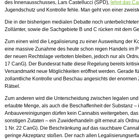
des Innenausschusses, Lars Castellucci (SPD),
lehnt das Ca
Jugendschutz und Kontrolle fehle. Man geht von einer zweist
Die in der bisherigen medialen Debatte noch unterbelichtete
Zollämter, sowie die Sachgebiete B und C rücken mit dem Ges
Zum einen wird die Legalisierung zu einer Ausweitung der K
eine massive Zunahme des heute schon regen Handels im Pos
der neuen Rechtslage verboten bleiben, jedoch nur als Ordnun
17 CanG). Der Bundesrat hatte diese Regelung bereits kritisi
Versandmarkt neue Möglichkeiten eröffnet werden. Gerade für 
zollamtliche Kontrolle und Beschau angesichts der enormen
Rätsel.
Zum anderen wird die Unterscheidung zwischen legalen und i
erlaubte Menge, als auch die Beschaffenheit der Substanz –
Anbauvereinigungen dürfen kein Cannabis weitergeben, das v
sonstigen Zutaten – ein Zuwiderhandeln gilt erneut als Ordnun
1 Nr. 22 CanG). Die Beschränkung auf das rauchbare Cannab
geringe Akzeptanz stoßen. Der nach allen Legalisierungserf