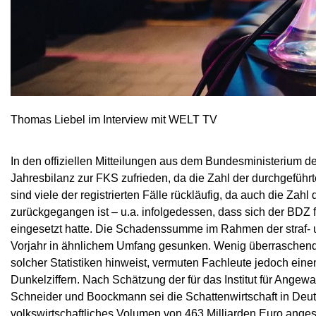
Thomas Liebel im Interview mit WELT TV
In den offiziellen Mitteilungen aus dem Bundesministerium 
Jahresbilanz zur FKS zufrieden, da die Zahl der durchgeführt
sind viele der registrierten Fälle rückläufig, da auch die Za
zurückgegangen ist – u.a. infolgedessen, dass sich der BDZ f
eingesetzt hatte. Die Schadenssumme im Rahmen der straf- 
Vorjahr in ähnlichem Umfang gesunken. Wenig überraschend f
solcher Statistiken hinweist, vermuten Fachleute jedoch ei
Dunkelziffern. Nach Schätzung der für das Institut für Ange
Schneider und Boockmann sei die Schattenwirtschaft in Deut
volkswirtschaftliches Volumen von 463 Milliarden Euro anges