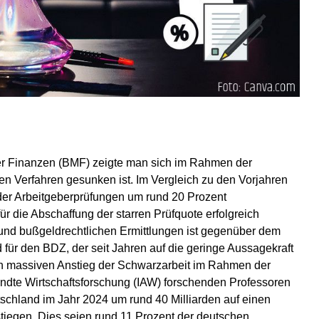
der Finanzen (BMF) zeigte man sich im Rahmen der
en Verfahren gesunken ist. Im Vergleich zu den Vorjahren
hl der Arbeitgeberprüfungen um rund 20 Prozent
ür die Abschaffung der starren Prüfquote erfolgreich
und bußgeldrechtlichen Ermittlungen ist gegenüber dem
ür den BDZ, der seit Jahren auf die geringe Aussagekraft
nen massiven Anstieg der Schwarzarbeit im Rahmen der
wandte Wirtschaftsforschung (IAW) forschenden Professoren
schland im Jahr 2024 um rund 40 Milliarden auf einen
tiegen. Dies seien rund 11 Prozent der deutschen