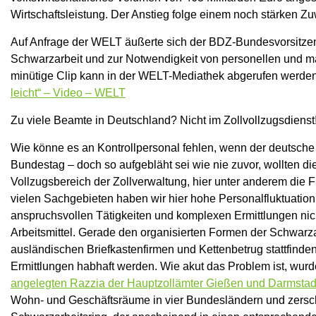
Wirtschaftsleistung. Der Anstieg folge einem noch stärken 
Auf Anfrage der WELT äußerte sich der BDZ-Bundesvorsitze
Schwarzarbeit und zur Notwendigkeit von personellen und mate
minütige Clip kann in der WELT-Mediathek abgerufen werde
leicht“ – Video – WELT
Zu viele Beamte in Deutschland? Nicht im Zollvollzugsdienst
Wie könne es an Kontrollpersonal fehlen, wenn der deutsche
Bundestag – doch so aufgebläht sei wie nie zuvor, wollten die
Vollzugsbereich der Zollverwaltung, hier unter anderem die F
vielen Sachgebieten haben wir hier hohe Personalfluktuation
anspruchsvollen Tätigkeiten und komplexen Ermittlungen ni
Arbeitsmittel. Gerade den organisierten Formen der Schwarz
ausländischen Briefkastenfirmen und Kettenbetrug stattfinde
Ermittlungen habhaft werden. Wie akut das Problem ist, wur
angelegten Razzia der Hauptzollämter Gießen und Darmstad
Wohn- und Geschäftsräume in vier Bundesländern und zersc