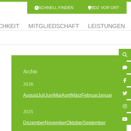
SCHNELL FINDEN
BDZ VOR ORT
CHKEIT
MITGLIEDSCHAFT
LEISTUNGEN
Archiv
2026
August
Juli
Juni
Mai
April
März
Februar
Januar
2025
Dezember
November
Oktober
September