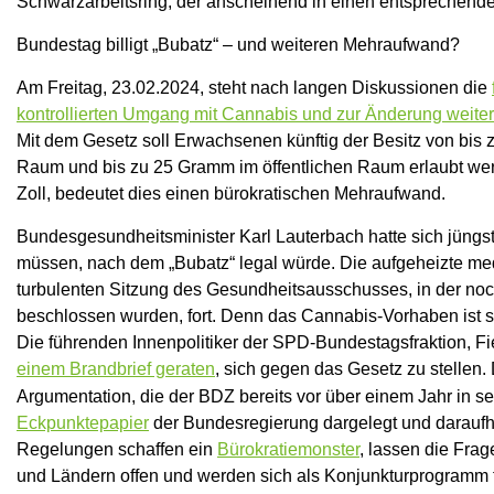
Schwarzarbeitsring, der anscheinend in einen entsprechenden
Bundestag billigt „Bubatz“ – und weiteren Mehraufwand?
Am Freitag, 23.02.2024, steht nach langen Diskussionen die
kontrollierten Umgang mit Cannabis und zur Änderung weiter
Mit dem Gesetz soll Erwachsenen künftig der Besitz von bi
Raum und bis zu 25 Gramm im öffentlichen Raum erlaubt werde
Zoll, bedeutet dies einen bürokratischen Mehraufwand.
Bundesgesundheitsminister Karl Lauterbach hatte sich jüngst
müssen, nach dem „Bubatz“ legal würde. Die aufgeheizte medi
turbulenten Sitzung des Gesundheitsausschusses, in der n
beschlossen wurden, fort. Denn das Cannabis-Vorhaben ist se
Die führenden Innenpolitiker der SPD-Bundestagsfraktion, Fi
einem Brandbrief geraten
, sich gegen das Gesetz zu stellen
Argumentation, die der BDZ bereits vor über einem Jahr in s
Eckpunktepapier
der Bundesregierung dargelegt und daraufh
Regelungen schaffen ein
Bürokratiemonster
, lassen die Fra
und Ländern offen und werden sich als Konjunkturprogramm 