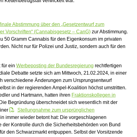
 Kettenbetrugsfall verwickelt war.
finale Abstimmung über den „Gesetzentwurf zum
er Vorschriften“ (Cannabisgesetz – CanG)
zur Abstimmung.
s zu 50 Gramm Cannabis für den Eigenkonsum im privaten
n. Nicht nur für Polizei und Justiz, sondern auch für den
 für ein
Werbeposting der Bundesregierung
rechtfertigen
ale Debatte setzte sich am Mittwoch, 21.02.2024, in einer
och verschiedene Änderungen zum Ursprungsentwurf
lbst in der regierenden Ampel-Koalition höchst umstritten.
edler und Hartmann, hatten ihren
Fraktionskollegen in
. Die Begründung überschneidet sich wesentlich mit der
einer
Stellungnahme zum ursprünglichen
in immer wieder betont hat: Die vorgeschlagenen
ge der Kontrolle durch die Sicherheitsbehörden von Bund
für den Schwarzmarkt entpuppen. Selbst der Vorsitzende