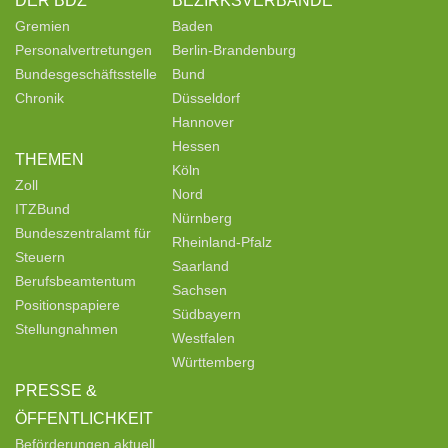
DER BDZ
BEZIRKSVERBÄNDE
Gremien
Baden
Personalvertretungen
Berlin-Brandenburg
Bundesgeschäftsstelle
Bund
Chronik
Düsseldorf
Hannover
Hessen
THEMEN
Köln
Zoll
Nord
ITZBund
Nürnberg
Bundeszentralamt für
Rheinland-Pfalz
Steuern
Saarland
Berufsbeamtentum
Sachsen
Positionspapiere
Südbayern
Stellungnahmen
Westfalen
Württemberg
PRESSE &
ÖFFENTLICHKEIT
Beförderungen aktuell