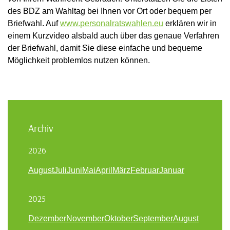
des BDZ am Wahltag bei Ihnen vor Ort oder bequem per
Briefwahl. Auf
www.personalratswahlen.eu
erklären wir in
einem Kurzvideo alsbald auch über das genaue Verfahren
der Briefwahl, damit Sie diese einfache und bequeme
Möglichkeit problemlos nutzen können.
Archiv
2026
August
Juli
Juni
Mai
April
März
Februar
Januar
2025
Dezember
November
Oktober
September
August