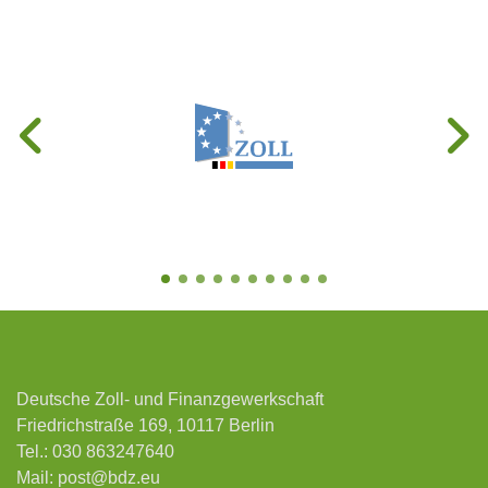
Deutsche Zoll- und Finanzgewerkschaft
Friedrichstraße 169, 10117 Berlin
Tel.:
030 863247640
Mail:
post@bdz.eu