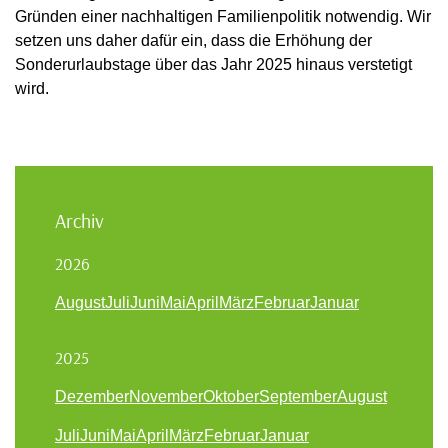
Gründen einer nachhaltigen Familienpolitik notwendig. Wir
setzen uns daher dafür ein, dass die Erhöhung der
Sonderurlaubstage über das Jahr 2025 hinaus verstetigt
wird.
Archiv
2026
August
Juli
Juni
Mai
April
März
Februar
Januar
2025
Dezember
November
Oktober
September
August
Juli
Juni
Mai
April
März
Februar
Januar