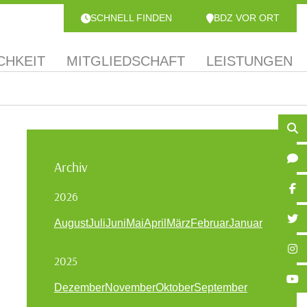
SCHNELL FINDEN
BDZ VOR ORT
CHKEIT
MITGLIEDSCHAFT
LEISTUNGEN
Archiv
2026
August
Juli
Juni
Mai
April
März
Februar
Januar
2025
Dezember
November
Oktober
September