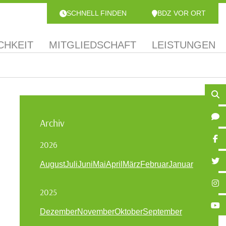
SCHNELL FINDEN
BDZ VOR ORT
CHKEIT
MITGLIEDSCHAFT
LEISTUNGEN
Archiv
2026
August
Juli
Juni
Mai
April
März
Februar
Januar
2025
Dezember
November
Oktober
September