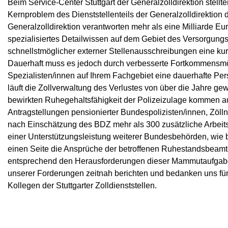
Beim Service-Center Stuttgart der Generalzolldirektion stell
Kernproblem des Dienststellenteils der Generalzolldirektion d
Generalzolldirektion verantworten mehr als eine Milliarde E
spezialisiertes Detailwissen auf dem Gebiet des Versorgungsre
schnellstmöglicher externer Stellenausschreibungen eine kurz
Dauerhaft muss es jedoch durch verbesserte Fortkommensmögl
Spezialisten/innen auf Ihrem Fachgebiet eine dauerhafte Pers
läuft die Zollverwaltung des Verlustes von über die Jahre
bewirkten Ruhegehaltsfähigkeit der Polizeizulage kommen au
Antragstellungen pensionierter Bundespolizisten/innen, Zöll
nach Einschätzung des BDZ mehr als 300 zusätzliche Arbeitsk
einer Unterstützungsleistung weiterer Bundesbehörden, wie
einen Seite die Ansprüche der betroffenen Ruhestandsbeamte
entsprechend den Herausforderungen dieser Mammutaufgabe
unserer Forderungen zeitnah berichten und bedanken uns für
Kollegen der Stuttgarter Zolldienststellen.