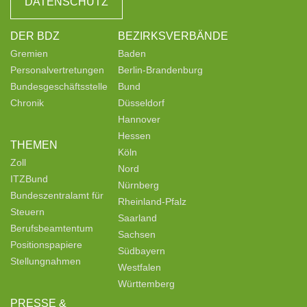
DATENSCHUTZ
DER BDZ
BEZIRKSVERBÄNDE
Gremien
Baden
Personalvertretungen
Berlin-Brandenburg
Bundesgeschäftsstelle
Bund
Chronik
Düsseldorf
Hannover
Hessen
THEMEN
Köln
Zoll
Nord
ITZBund
Nürnberg
Bundeszentralamt für
Rheinland-Pfalz
Steuern
Saarland
Berufsbeamtentum
Sachsen
Positionspapiere
Südbayern
Stellungnahmen
Westfalen
Württemberg
PRESSE &