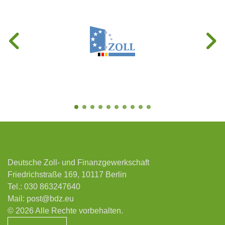
Deutsche Zoll- und Finanzgewerkschaft
Friedrichstraße 169, 10117 Berlin
Tel.:
030 863247640
Mail:
post@bdz.eu
© 2026 Alle Rechte vorbehalten.