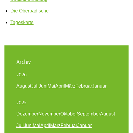
Die Oberbadische
Tageskarte
Archiv
2026
August
Juli
Juni
Mai
April
März
Februar
Januar
2025
Dezember
November
Oktober
September
August
Juli
Juni
Mai
April
März
Februar
Januar