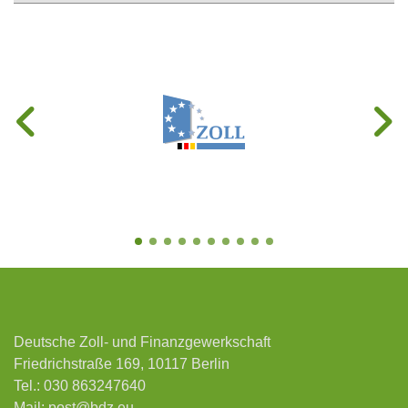
Deutsche Zoll- und Finanzgewerkschaft
Friedrichstraße 169, 10117 Berlin
Tel.:
030 863247640
Mail:
post@bdz.eu