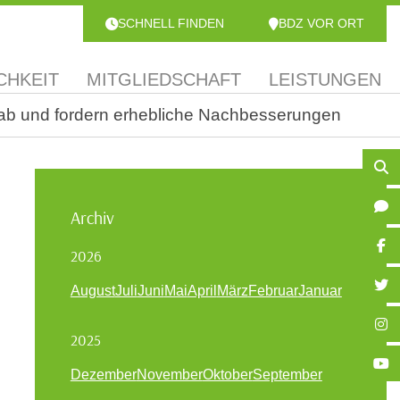
SCHNELL FINDEN
BDZ VOR ORT
CHKEIT
MITGLIEDSCHAFT
LEISTUNGEN
ab und fordern erhebliche Nachbesserungen
Archiv
2026
August
Juli
Juni
Mai
April
März
Februar
Januar
2025
Dezember
November
Oktober
September