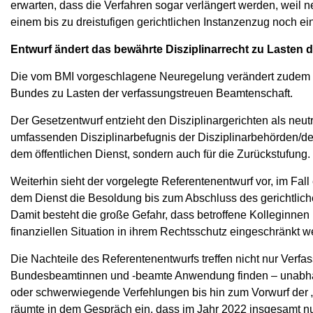
erwarten, dass die Verfahren sogar verlängert werden, weil
einem bis zu dreistufigen gerichtlichen Instanzenzug noch 
Entwurf ändert das bewährte Disziplinarrecht zu Laste
Die vom BMI vorgeschlagene Neuregelung verändert zudem in
Bundes zu Lasten der verfassungstreuen Beamtenschaft.
Der Gesetzentwurf entzieht den Disziplinargerichten als neut
umfassenden Disziplinarbefugnis der Disziplinarbehörden/des 
dem öffentlichen Dienst, sondern auch für die Zurückstufung.
Weiterhin sieht der vorgelegte Referentenentwurf vor, im Fal
dem Dienst die Besoldung bis zum Abschluss des gerichtliche
Damit besteht die große Gefahr, dass betroffene Kolleginnen
finanziellen Situation in ihrem Rechtsschutz eingeschränkt w
Die Nachteile des Referentenentwurfs treffen nicht nur Verfa
Bundesbeamtinnen und -beamte Anwendung finden – unabhäng
oder schwerwiegende Verfehlungen bis hin zum Vorwurf der „
räumte in dem Gespräch ein, dass im Jahr 2022 insgesamt n