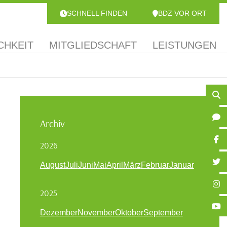
SCHNELL FINDEN
BDZ VOR ORT
CHKEIT
MITGLIEDSCHAFT
LEISTUNGEN
Archiv
2026
August
Juli
Juni
Mai
April
März
Februar
Januar
2025
Dezember
November
Oktober
September