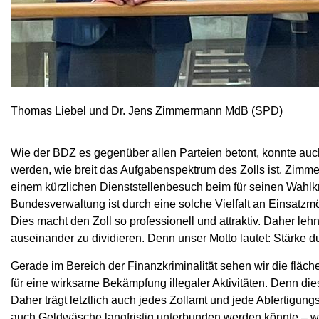
Thomas Liebel und Dr. Jens Zimmermann MdB (SPD)
Wie der BDZ es gegenüber allen Parteien betont, konnte auc
werden, wie breit das Aufgabenspektrum des Zolls ist. Zimme
einem kürzlichen Dienststellenbesuch beim für seinen Wahlk
Bundesverwaltung ist durch eine solche Vielfalt an Einsatzm
Dies macht den Zoll so professionell und attraktiv. Daher leh
auseinander zu dividieren. Denn unser Motto lautet: Stärke dur
Gerade im Bereich der Finanzkriminalität sehen wir die flä
für eine wirksame Bekämpfung illegaler Aktivitäten. Denn die
Daher trägt letztlich auch jedes Zollamt und jede Abfertigungs
auch Geldwäsche langfristig unterbunden werden könnte – we