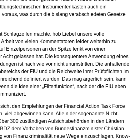
ttlungstechnischen Instrumentenkasten auch ein
n voraus, was durch die bislang verabschiedeten Gesetze
ut Schlagzeilen machte, hob Liebel unsere volle
 Arbeit von vielen Kommentatoren leider weiterhin zu
uf Einzelpersonen an der Spitze lenkt von einer
ßer Acht gelassen hat. Die konsequentere Anwendung eines
dungen ist nach wie vor nicht unumstritten. Die anhaltende
ereichs der FIU und die Reichweite ihrer Prüfpflichten im
reichend definiert wurden. Das mag ärgerlich sein, kann
n die Idee einer „Filterfunktion“, nach der die FIU eben
kommuniziert.
Hinsicht den Empfehlungen der Financial Action Task Force
, viel abgewinnen kann. Allein der sogenannte Nicht-
nd über 300 zuständigen Aufsichtsbehörden in den Ländern
der BDZ dem Vorhaben von Bundesfinanzminister Christian
g von Finanzkriminalität neue Wege einzuschlagen, Know-