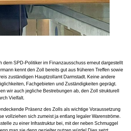
h dem SPD-Politiker im Finanzausschuss erneut dargestellt
rmann kennt den Zoll bereits gut aus früheren Treffen sowie
reis zuständigen Hauptzollamt Darmstadt. Keine andere
öglichkeiten, Fachgebieten und Zuständigkeiten geprägt.
nen wir auch jegliche Bestrebungen ab, den Zoll strukturell
ch Vielfalt.
chendeckende Präsenz des Zolls als wichtige Voraussetzung
se vollziehen sich zumeist ja entlang legaler Warenströme.
stelle zu einer Infrastruktur bei, mit der neben Schmuggel
nn man sie denn gezielter nutzen würde! Dies setzt