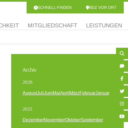
SCHNELL FINDEN
BDZ VOR ORT
CHKEIT
MITGLIEDSCHAFT
LEISTUNGEN
Archiv
2026
August
Juli
Juni
Mai
April
März
Februar
Januar
2025
Dezember
November
Oktober
September