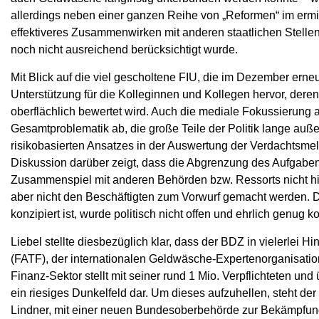
allerdings neben einer ganzen Reihe von „Reformen“ im ermi
effektiveres Zusammenwirken mit anderen staatlichen Stelle
noch nicht ausreichend berücksichtigt wurde.
Mit Blick auf die viel gescholtene FIU, die im Dezember erne
Unterstützung für die Kolleginnen und Kollegen hervor, deren
oberflächlich bewertet wird. Auch die mediale Fokussierung a
Gesamtproblematik ab, die große Teile der Politik lange au
risikobasierten Ansatzes in der Auswertung der Verdachtsmel
Diskussion darüber zeigt, dass die Abgrenzung des Aufgabenb
Zusammenspiel mit anderen Behörden bzw. Ressorts nicht hin
aber nicht den Beschäftigten zum Vorwurf gemacht werden. Den
konzipiert ist, wurde politisch nicht offen und ehrlich genug 
Liebel stellte diesbezüglich klar, dass der BDZ in vielerlei 
(FATF), der internationalen Geldwäsche-Expertenorganisation
Finanz-Sektor stellt mit seiner rund 1 Mio. Verpflichteten u
ein riesiges Dunkelfeld dar. Um dieses aufzuhellen, steht 
Lindner, mit einer neuen Bundesoberbehörde zur Bekämpfun