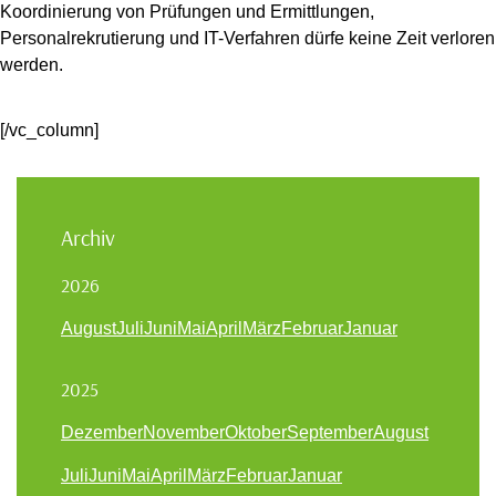
Koordinierung von Prüfungen und Ermittlungen,
Personalrekrutierung und IT-Verfahren dürfe keine Zeit verloren
werden.
[/vc_column]
Archiv
2026
August
Juli
Juni
Mai
April
März
Februar
Januar
2025
Dezember
November
Oktober
September
August
Juli
Juni
Mai
April
März
Februar
Januar