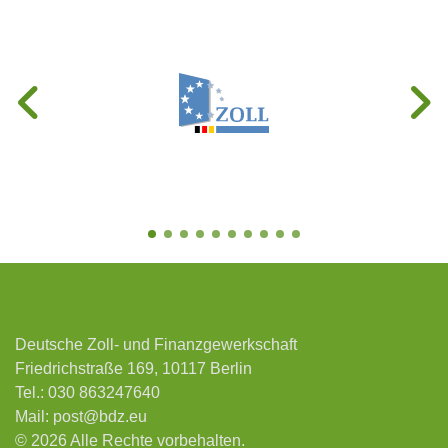
Deutsche Zoll- und Finanzgewerkschaft
Friedrichstraße 169, 10117 Berlin
Tel.:
030 863247640
Mail:
post@bdz.eu
© 2026 Alle Rechte vorbehalten.