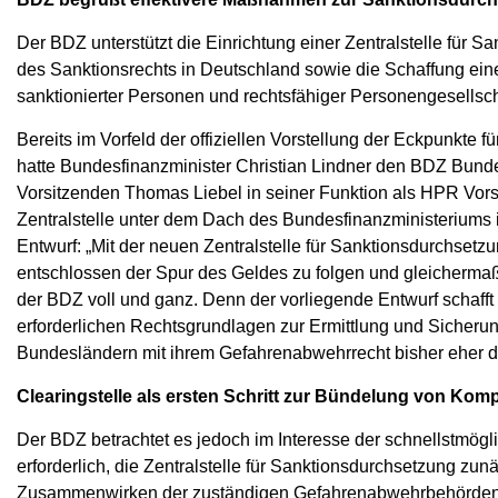
Der BDZ unterstützt die Einrichtung einer Zentralstelle für
des Sanktionsrechts in Deutschland sowie die Schaffung ei
sanktionierter Personen und rechtsfähiger Personengesellsch
Bereits im Vorfeld der offiziellen Vorstellung der Eckpunkte 
hatte Bundesfinanzminister Christian Lindner den BDZ Bund
Vorsitzenden Thomas Liebel in seiner Funktion als HPR Vors
Zentralstelle unter dem Dach des Bundesfinanzministeriums i
Entwurf: „Mit der neuen Zentralstelle für Sanktionsdurchsetz
entschlossen der Spur des Geldes zu folgen und gleichermaß
der BDZ voll und ganz. Denn der vorliegende Entwurf schafft
erforderlichen Rechtsgrundlagen zur Ermittlung und Sicheru
Bundesländern mit ihrem Gefahrenabwehrrecht bisher eher 
Clearingstelle als ersten Schritt zur Bündelung von K
Der BDZ betrachtet es jedoch im Interesse der schnellstmög
erforderlich, die Zentralstelle für Sanktionsdurchsetzung zunä
Zusammenwirken der zuständigen Gefahrenabwehrbehörden d