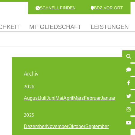
SCHNELL FINDEN
BDZ VOR ORT
CHKEIT
MITGLIEDSCHAFT
LEISTUNGEN
Archiv
2026
August
Juli
Juni
Mai
April
März
Februar
Januar
2025
Dezember
November
Oktober
September