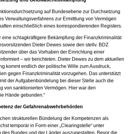
 Sanktionsdurchsetzung auf Bundesebene zur Durchsetzung
nes Verwaltungsverfahrens zur Ermittlung von Vermögen
aften einschließlich eines korrespondierenden Registers.
für eine schlagkräftigere Bekämpfung der Finanzkriminalität
esvorsitzenden Dieter Dewes sowie den stellv. BDZ
itzender über das Vorhaben der Einrichtung einer
nformiert – wir berichteten. Dieter Dewes zu dem aktuellen
ung kommt endlich der politische Wille zum Ausdruck,
en gegen Finanzkriminalität vorzugehen. Das unterstützt
 mit der Aufgabenbündelung bei dieser Stelle auch die
ng von sanktionierten Vermögen. Hier war den
die Hände gebunden.“
ompetenz der Gefahrenabwehrbehörden
lichen strukturellen Bündelung der Kompetenzen als
chst temporär in Form einer „Clearingstelle“ unter
es Bundes und der Länder auszugestalten. Bevor die