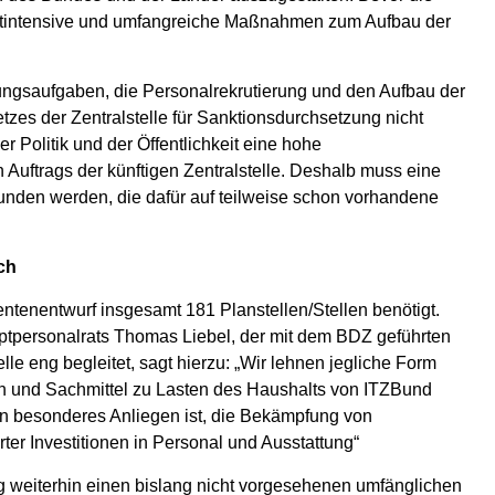
zeitintensive und umfangreiche Maßnahmen zum Aufbau der
erungsaufgaben, die Personalrekrutierung und den Aufbau der
setzes der Zentralstelle für Sanktionsdurchsetzung nicht
 Politik und der Öffentlichkeit eine hohe
n Auftrags der künftigen Zentralstelle. Deshalb muss eine
funden werden, die dafür auf teilweise schon vorhandene
ch
entenentwurf insgesamt 181 Planstellen/Stellen benötigt.
ptpersonalrats Thomas Liebel, der mit dem BDZ geführten
le eng begleitet, sagt hierzu: „Wir lehnen jegliche Form
n und Sachmittel zu Lasten des Haushalts von ITZBund
in besonderes Anliegen ist, die Bekämpfung von
ter Investitionen in Personal und Ausstattung“
g weiterhin einen bislang nicht vorgesehenen umfänglichen