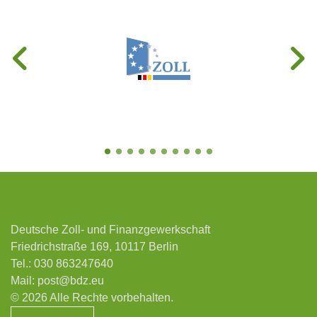
Deutsche Zoll- und Finanzgewerkschaft
Friedrichstraße 169, 10117 Berlin
Tel.:
030 863247640
Mail:
post@bdz.eu
© 2026 Alle Rechte vorbehalten.