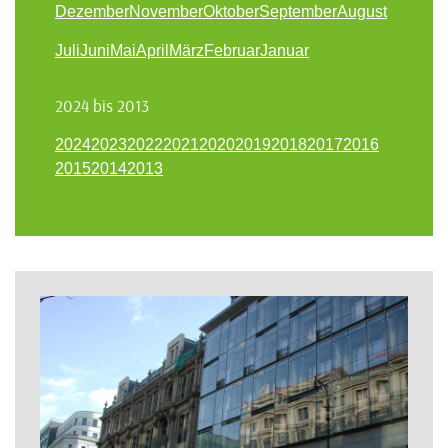
Dezember
November
Oktober
September
August
Juli
Juni
Mai
April
März
Februar
Januar
2024 bis 2013
2024
2023
2022
2021
2020
2019
2018
2017
2016
2015
2014
2013