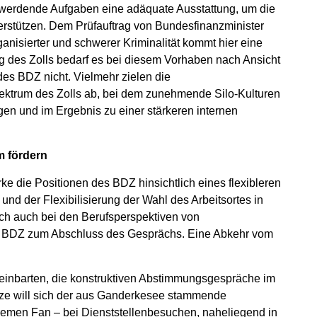
 werdende Aufgaben eine adäquate Ausstattung, um die
nterstützen. Dem Prüfauftrag von Bundesfinanzminister
anisierter und schwerer Kriminalität kommt hier eine
g des Zolls bedarf es bei diesem Vorhaben nach Ansicht
es BDZ nicht. Vielmehr zielen die
ektrum des Zolls ab, bei dem zunehmende Silo-Kulturen
ogen und im Ergebnis zu einer stärkeren internen
m fördern
e die Positionen des BDZ hinsichtlich eines flexibleren
und der Flexibilisierung der Wahl des Arbeitsortes in
ich auch bei den Berufsperspektiven von
es BDZ zum Abschluss des Gesprächs. Eine Abkehr vom
reinbarten, die konstruktiven Abstimmungsgespräche im
Kürze will sich der aus Ganderkesee stammende
emen Fan – bei Dienststellenbesuchen, naheliegend in