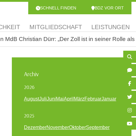
SCHNELL FINDEN
BDZ VOR ORT
CHKEIT
MITGLIEDSCHAFT
LEISTUNGEN
dB Christian Dürr: „Der Zoll ist in seiner Rolle als
Archiv
2026
August
Juli
Juni
Mai
April
März
Februar
Januar
2025
Dezember
November
Oktober
September