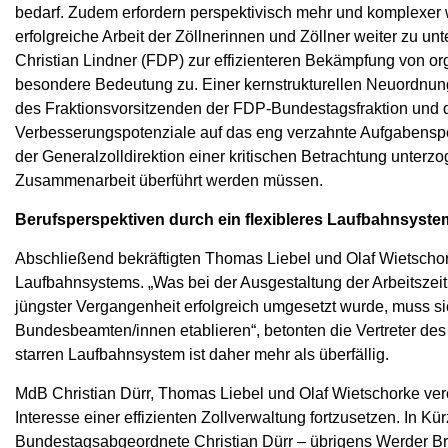
bedarf. Zudem erfordern perspektivisch mehr und komplexer
erfolgreiche Arbeit der Zöllnerinnen und Zöllner weiter zu u
Christian Lindner (FDP) zur effizienteren Bekämpfung von org
besondere Bedeutung zu. Einer kernstrukturellen Neuordnun
des Fraktionsvorsitzenden der FDP-Bundestagsfraktion und d
Verbesserungspotenziale auf das eng verzahnte Aufgabensp
der Generalzolldirektion einer kritischen Betrachtung unterz
Zusammenarbeit überführt werden müssen.
Berufsperspektiven durch ein flexibleres Laufbahnsyste
Abschließend bekräftigten Thomas Liebel und Olaf Wietschork
Laufbahnsystems. „Was bei der Ausgestaltung der Arbeitszeit 
jüngster Vergangenheit erfolgreich umgesetzt wurde, muss s
Bundesbeamten/innen etablieren“, betonten die Vertreter d
starren Laufbahnsystem ist daher mehr als überfällig.
MdB Christian Dürr, Thomas Liebel und Olaf Wietschorke ve
Interesse einer effizienten Zollverwaltung fortzusetzen. In 
Bundestagsabgeordnete Christian Dürr – übrigens Werder Br