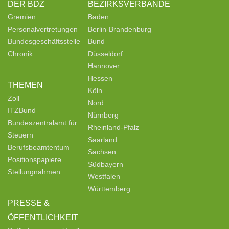
DER BDZ
BEZIRKSVERBÄNDE
Gremien
Baden
Personalvertretungen
Berlin-Brandenburg
Bundesgeschäftsstelle
Bund
Chronik
Düsseldorf
Hannover
Hessen
THEMEN
Köln
Zoll
Nord
ITZBund
Nürnberg
Bundeszentralamt für
Rheinland-Pfalz
Steuern
Saarland
Berufsbeamtentum
Sachsen
Positionspapiere
Südbayern
Stellungnahmen
Westfalen
Württemberg
PRESSE &
ÖFFENTLICHKEIT