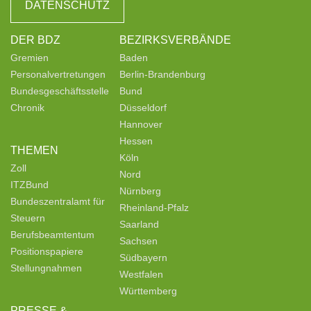
DATENSCHUTZ
DER BDZ
BEZIRKSVERBÄNDE
Gremien
Baden
Personalvertretungen
Berlin-Brandenburg
Bundesgeschäftsstelle
Bund
Chronik
Düsseldorf
Hannover
Hessen
THEMEN
Köln
Zoll
Nord
ITZBund
Nürnberg
Bundeszentralamt für
Rheinland-Pfalz
Steuern
Saarland
Berufsbeamtentum
Sachsen
Positionspapiere
Südbayern
Stellungnahmen
Westfalen
Württemberg
PRESSE &