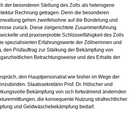
uch der besonderen Stellung des Zolls als heterogene
chitektur Rechnung getragen. Denn die besonderen
lverwaltung gehen zweifelsohne auf die Bündelung und
nisse zurück. Diese zielgerichtete Zusammenführung
entwickelte und praxiserprobte Schlüsselfähigkeit des Zolls
die spezialisierten Erfahrungswerte der Zöllnerinnen und
tig, den Prüfauftrag zur Stärkung der Bekämpfung von
r ganzheitlichen Betrachtungsweise und des Erhalts der
 Gespräch, den Hauptpersonalrat wie bisher im Wege der
nzubinden. Staatssekretärin Prof. Dr. Hölscher und
irkungsvolle Bekämpfung von sich fortwährend ändernden
turermittlungen, die konsequente Nutzung strafrechtlicher
höpfung und Geldwäschebekämpfung bedarf.