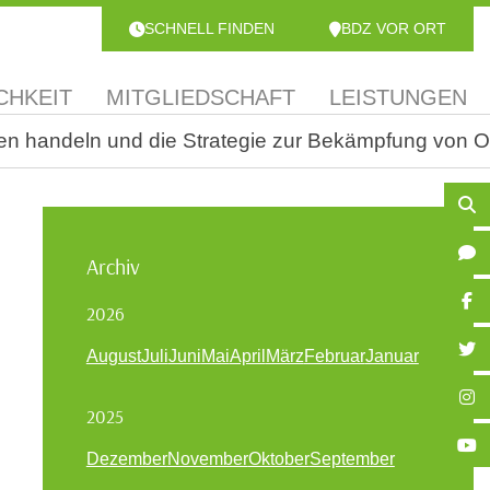
SCHNELL FINDEN
BDZ VOR ORT
CHKEIT
MITGLIEDSCHAFT
LEISTUNGEN
en handeln und die Strategie zur Bekämpfung von Or
Archiv
2026
August
Juli
Juni
Mai
April
März
Februar
Januar
2025
Dezember
November
Oktober
September