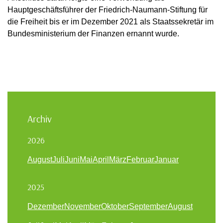
Hauptgeschäftsführer der Friedrich-Naumann-Stiftung für
die Freiheit bis er im Dezember 2021 als Staatssekretär im
Bundesministerium der Finanzen ernannt wurde.
Archiv
2026
August
Juli
Juni
Mai
April
März
Februar
Januar
2025
Dezember
November
Oktober
September
August