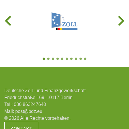
Deutsche Zoll- und Finanzgewerkschaft
Friedrichstraße 169, 10117 Berlin
Tel.:
030 863247640
Mail:
post@bdz.eu
© 2026 Alle Rechte vorbehalten.
KONTAKT