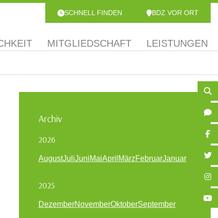
SCHNELL FINDEN
BDZ VOR ORT
CHKEIT
MITGLIEDSCHAFT
LEISTUNGEN
Archiv
2026
August
Juli
Juni
Mai
April
März
Februar
Januar
2025
Dezember
November
Oktober
September