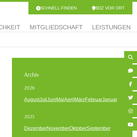
SCHNELL FINDEN
BDZ VOR ORT
CHKEIT
MITGLIEDSCHAFT
LEISTUNGEN
Archiv
2026
August
Juli
Juni
Mai
April
März
Februar
Januar
2025
Dezember
November
Oktober
September