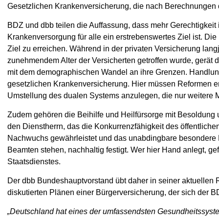
Gesetzlichen Krankenversicherung, die nach Berechnungen de
BDZ und dbb teilen die Auffassung, dass mehr Gerechtigkeit
Krankenversorgung für alle ein erstrebenswertes Ziel ist. Di
Ziel zu erreichen. Während in der privaten Versicherung langjä
zunehmendem Alter der Versicherten getroffen wurde, gerät d
mit dem demographischen Wandel an ihre Grenzen. Handlung
gesetzlichen Krankenversicherung. Hier müssen Reformen er
Umstellung des dualen Systems anzulegen, die nur weitere M
Zudem gehören die Beihilfe und Heilfürsorge mit Besoldung
den Dienstherrn, das die Konkurrenzfähigkeit des öffentliche
Nachwuchs gewährleistet und das unabdingbare besondere D
Beamten stehen, nachhaltig festigt. Wer hier Hand anlegt, gef
Staatsdienstes.
Der dbb Bundeshauptvorstand übt daher in seiner aktuellen R
diskutierten Plänen einer Bürgerversicherung, der sich der B
„Deutschland hat eines der umfassendsten Gesundheitssystem