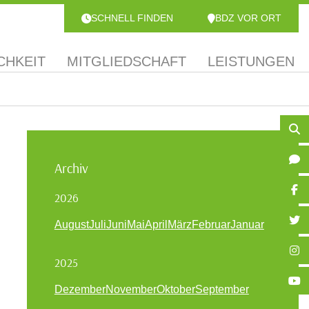
SCHNELL FINDEN
BDZ VOR ORT
CHKEIT
MITGLIEDSCHAFT
LEISTUNGEN
Archiv
2026
August
Juli
Juni
Mai
April
März
Februar
Januar
2025
Dezember
November
Oktober
September