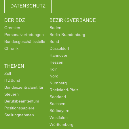
DATENSCHUTZ
DER BDZ
BEZIRKSVERBÄNDE
Gremien
Baden
Personalvertretungen
Berlin-Brandenburg
Bundesgeschäftsstelle
Bund
Chronik
Düsseldorf
Hannover
Hessen
THEMEN
Köln
Zoll
Nord
ITZBund
Nürnberg
Bundeszentralamt für
Rheinland-Pfalz
Steuern
Saarland
Berufsbeamtentum
Sachsen
Positionspapiere
Südbayern
Stellungnahmen
Westfalen
Württemberg