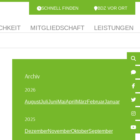
SCHNELL FINDEN
BDZ VOR ORT
CHKEIT
MITGLIEDSCHAFT
LEISTUNGEN
Archiv
2026
August
Juli
Juni
Mai
April
März
Februar
Januar
2025
Dezember
November
Oktober
September