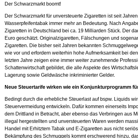
Der Schwarzmarkt boomt!
Der Schwarzmarkt für unversteuerte Zigaretten ist seit Jahre
Wasserpfeifentabak immer mehr an Bedeutung. Nach Angaben d
Zigaretten in Deutschland bei ca. 19 Milliarden Stück. Der d
Euro geschätzt. Originalzigaretten, Fälschungen und soge
Zigaretten. Die bisher seit Jahren bekannten Schmuggelweg
wie vor und erfordern weiterhin hohe Aufmerksamkeit bei den
letzten Jahre zeigen eine immer weiter zunehmende Profession
Schattenwirtschaft gebildet, die alle Aspekte des Wirtschafts
Lagerung sowie Geldwäsche inkriminierter Gelder.
Neue Steuertarife wirken wie ein Konjunkturprogramm f
Bedingt durch die erhebliche Steuerlast auf bspw. Liquids w
Steuervermeidung entwickeln. Dafür kommen einerseits Import
dem Drittland in Betracht, aber ebenso das Verbringen aus 
illegal hergestellten und unversteuerten Waren werden mas
Handel mit Erhitztem Tabak und E-Zigaretten aus nicht seri
Bekämpfung des Schmuggels kommt erschwerend hinzu, dass