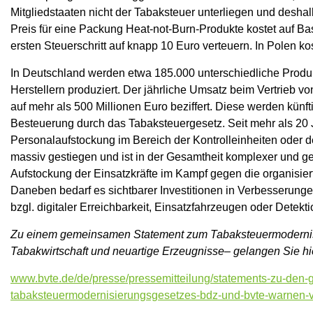
Mitgliedstaaten nicht der Tabaksteuer unterliegen und desha
Preis für eine Packung Heat-not-Burn-Produkte kostet auf Bas
ersten Steuerschritt auf knapp 10 Euro verteuern. In Polen k
In Deutschland werden etwa 185.000 unterschiedliche Produk
Herstellern produziert. Der jährliche Umsatz beim Vertrieb v
auf mehr als 500 Millionen Euro beziffert. Diese werden künf
Besteuerung durch das Tabaksteuergesetz. Seit mehr als 20 J
Personalaufstockung im Bereich der Kontrolleinheiten oder 
massiv gestiegen und ist in der Gesamtheit komplexer und g
Aufstockung der Einsatzkräfte im Kampf gegen die organisier
Daneben bedarf es sichtbarer Investitionen in Verbesserungen
bzgl. digitaler Erreichbarkeit, Einsatzfahrzeugen oder Detekt
Zu einem gemeinsamen Statement zum Tabaksteuermoderni
Tabakwirtschaft und neuartige Erzeugnisse– gelangen Sie hi
www.bvte.de/de/presse/pressemitteilung/statements-zu-den-
tabaksteuermodernisierungsgesetzes-bdz-und-bvte-warne