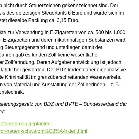
lb nicht durch Steuerzeichen gekennzeichnet sind. Der
is des derzeitigen Steuertarifs 6 Euro und würde sich im
ostet dieselbe Packung ca. 3,15 Euro.
te zur Verwendung in E-Zigaretten von ca. 500 bis 1.000
on E-Zigaretten und deren nikotinhaltigen Substanzen wird
tig Steuergegenstand und unterliegen damit der
ahren gab es für den Zoll keine wesentliche
der Zollfahndung. Deren Aufgabenentwicklung ist jedoch
efährlicher geworden. Der BDZ fordert daher eine massive
te Kriminalität im grenzüberschreitenden Warenverkehr.
 von Material und Ausstattung der ZöllnerInnen – z. B.
ionstechnik.
sierungsgesetz von BDZ und BVTE – Bundesverband der
er:
gefahren-des-geplanten-
n-vor-neuen-schwarzm%C3%A4rkten.html