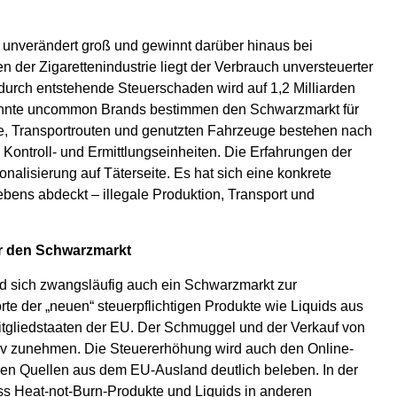
n unverändert groß und gewinnt darüber hinaus bei
er Zigarettenindustrie liegt der Verbrauch unversteuerter
adurch entstehende Steuerschaden wird auf 1,2 Milliarden
nannte uncommon Brands bestimmen den Schwarzmarkt für
e, Transportrouten und genutzten Fahrzeuge bestehen nach
 Kontroll- und Ermittlungseinheiten. Die Erfahrungen der
alisierung auf Täterseite. Es hat sich eine konkrete
lebens abdeckt – illegale Produktion, Transport und
ür den Schwarzmarkt
ird sich zwangsläufig auch ein Schwarzmarkt zur
e der „neuen“ steuerpflichtigen Produkte wie Liquids aus
Mitgliedstaaten der EU. Der Schmuggel und der Verkauf von
siv zunehmen. Die Steuererhöhung wird auch den Online-
ösen Quellen aus dem EU-Ausland deutlich beleben. In der
 Heat-not-Burn-Produkte und Liquids in anderen