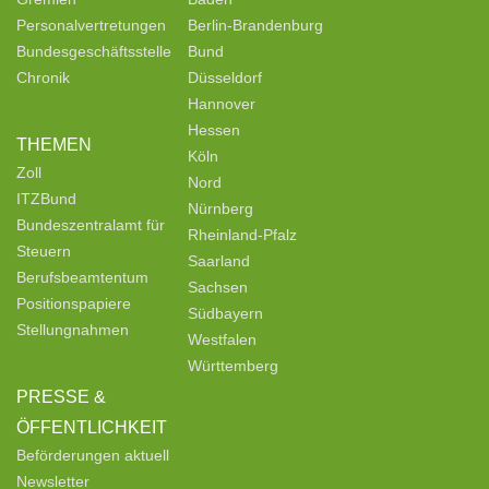
Personalvertretungen
Berlin-Brandenburg
Bundesgeschäftsstelle
Bund
Chronik
Düsseldorf
Hannover
Hessen
THEMEN
Köln
Zoll
Nord
ITZBund
Nürnberg
Bundeszentralamt für
Rheinland-Pfalz
Steuern
Saarland
Berufsbeamtentum
Sachsen
Positionspapiere
Südbayern
Stellungnahmen
Westfalen
Württemberg
PRESSE &
ÖFFENTLICHKEIT
Beförderungen aktuell
Newsletter