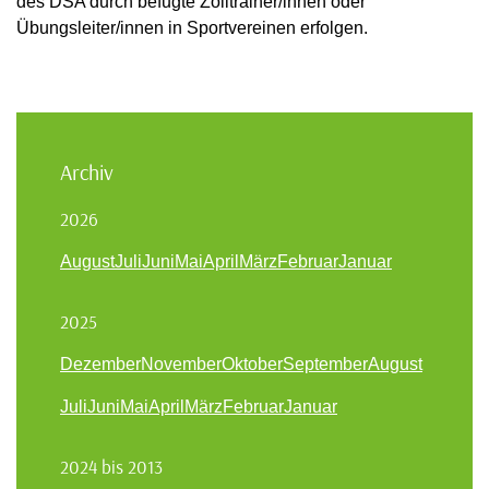
des DSA durch befugte Zolltrainer/innen oder
Übungsleiter/innen in Sportvereinen erfolgen.
Archiv
2026
August
Juli
Juni
Mai
April
März
Februar
Januar
2025
Dezember
November
Oktober
September
August
Juli
Juni
Mai
April
März
Februar
Januar
2024 bis 2013