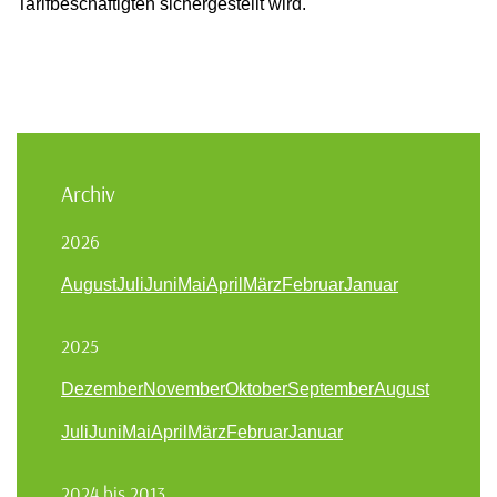
Tarifbeschäftigten sichergestellt wird.
Archiv
2026
August
Juli
Juni
Mai
April
März
Februar
Januar
2025
Dezember
November
Oktober
September
August
Juli
Juni
Mai
April
März
Februar
Januar
2024 bis 2013