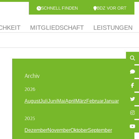
SCHNELL FINDEN
BDZ VOR ORT
CHKEIT
MITGLIEDSCHAFT
LEISTUNGEN
Archiv
2026
August
Juli
Juni
Mai
April
März
Februar
Januar
2025
Dezember
November
Oktober
September