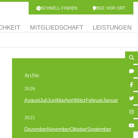
SCHNELL FINDEN
BDZ VOR ORT
CHKEIT
MITGLIEDSCHAFT
LEISTUNGEN
Archiv
2026
August
Juli
Juni
Mai
April
März
Februar
Januar
2025
Dezember
November
Oktober
September