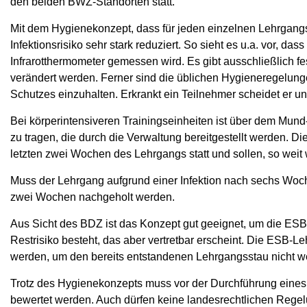
den beiden BWZ-Standorten statt.
Mit dem Hygienekonzept, dass für jeden einzelnen Lehrgangs
Infektionsrisiko sehr stark reduziert. So sieht es u.a. vor, d
Infrarotthermometer gemessen wird. Es gibt ausschließlich f
verändert werden. Ferner sind die üblichen Hygieneregelun
Schutzes einzuhalten. Erkrankt ein Teilnehmer scheidet er u
Bei körperintensiveren Trainingseinheiten ist über dem Mu
zu tragen, die durch die Verwaltung bereitgestellt werden. Di
letzten zwei Wochen des Lehrgangs statt und sollen, so weit w
Muss der Lehrgang aufgrund einer Infektion nach sechs Woc
zwei Wochen nachgeholt werden.
Aus Sicht des BDZ ist das Konzept gut geeignet, um die ESB
Restrisiko besteht, das aber vertretbar erscheint. Die ES
werden, um den bereits entstandenen Lehrgangsstau nicht we
Trotz des Hygienekonzepts muss vor der Durchführung eines 
bewertet werden. Auch dürfen keine landesrechtlichen Rege