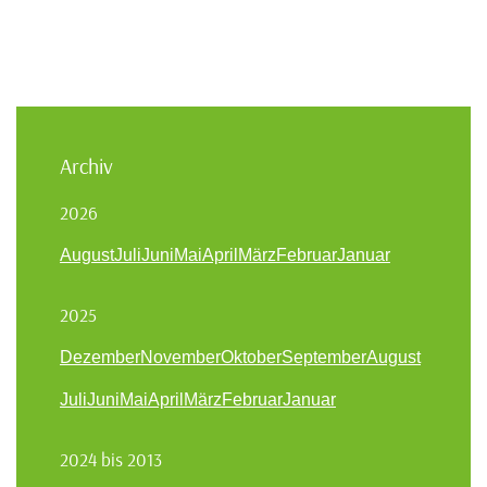
Archiv
2026
August
Juli
Juni
Mai
April
März
Februar
Januar
2025
Dezember
November
Oktober
September
August
Juli
Juni
Mai
April
März
Februar
Januar
2024 bis 2013