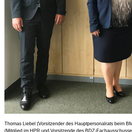
Thomas Liebel (Vorsitzender des Hauptpersonalrats beim BM
(Mitglied im HPR und Vorsitzende des BDZ-Fachausschusses 