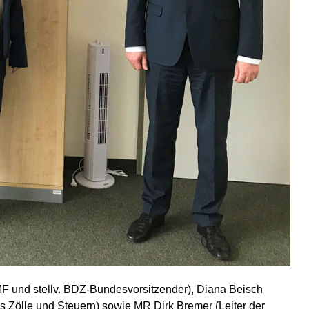
F und stellv. BDZ-Bundesvorsitzender), Diana Beisch
Zölle und Steuern) sowie MR Dirk Bremer (Leiter der