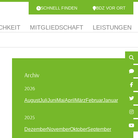
SCHNELL FINDEN
BDZ VOR ORT
CHKEIT
MITGLIEDSCHAFT
LEISTUNGEN
Archiv
2026
August
Juli
Juni
Mai
April
März
Februar
Januar
2025
Dezember
November
Oktober
September