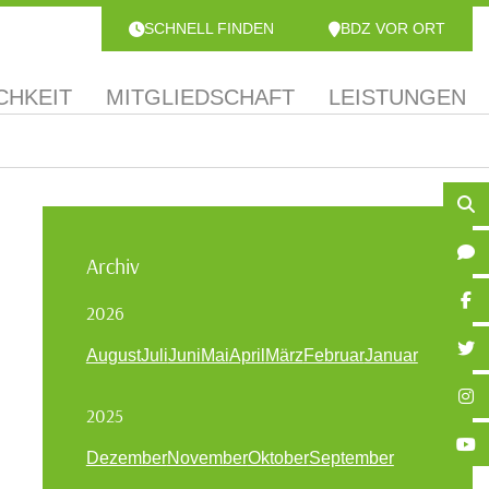
SCHNELL FINDEN
BDZ VOR ORT
CHKEIT
MITGLIEDSCHAFT
LEISTUNGEN
Archiv
2026
August
Juli
Juni
Mai
April
März
Februar
Januar
2025
Dezember
November
Oktober
September