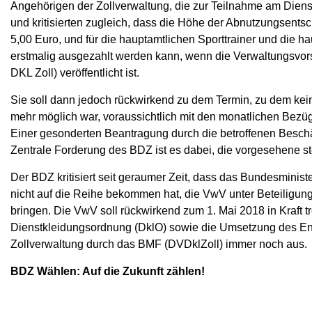
Angehörigen der Zollverwaltung, die zur Teilnahme am Dienstsp
und kritisierten zugleich, dass die Höhe der Abnutzungsents
5,00 Euro, und für die hauptamtlichen Sporttrainer und die 
erstmalig ausgezahlt werden kann, wenn die Verwaltungsvo
DKL Zoll) veröffentlicht ist.
Sie soll dann jedoch rückwirkend zu dem Termin, zu dem kein
mehr möglich war, voraussichtlich mit den monatlichen Bezüg
Einer gesonderten Beantragung durch die betroffenen Beschäf
Zentrale Forderung des BDZ ist es dabei, die vorgesehene s
Der BDZ kritisiert seit geraumer Zeit, dass das Bundesminis
nicht auf die Reihe bekommen hat, die VwV unter Beteiligu
bringen. Die VwV soll rückwirkend zum 1. Mai 2018 in Kraft 
Dienstkleidungsordnung (DklO) sowie die Umsetzung des En
Zollverwaltung durch das BMF (DVDklZoll) immer noch aus.
BDZ Wählen: Auf die Zukunft zählen!