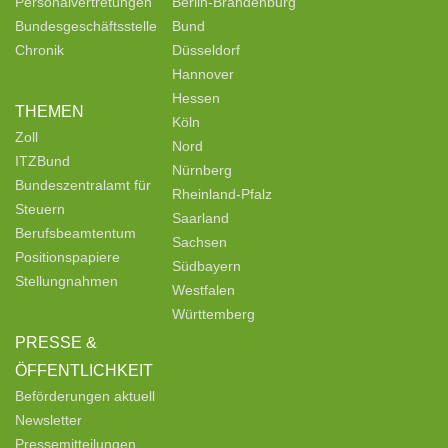
Personalvertretungen
Berlin-Brandenburg
Bundesgeschäftsstelle
Bund
Chronik
Düsseldorf
Hannover
Hessen
THEMEN
Köln
Zoll
Nord
ITZBund
Nürnberg
Bundeszentralamt für
Rheinland-Pfalz
Steuern
Saarland
Berufsbeamtentum
Sachsen
Positionspapiere
Südbayern
Stellungnahmen
Westfalen
Württemberg
PRESSE &
ÖFFENTLICHKEIT
Beförderungen aktuell
Newsletter
Pressemitteilungen