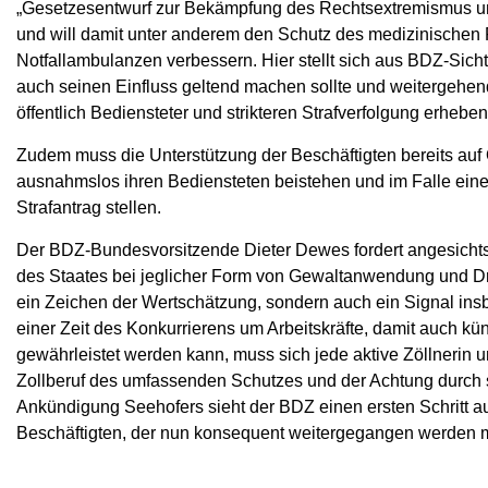
„Gesetzesentwurf zur Bekämpfung des Rechtsextremismus und
und will damit unter anderem den Schutz des medizinischen P
Notfallambulanzen verbessern. Hier stellt sich aus BDZ-Si
auch seinen Einfluss geltend machen sollte und weitergehen
öffentlich Bediensteter und strikteren Strafverfolgung erheben 
Zudem muss die Unterstützung der Beschäftigten bereits auf 
ausnahmslos ihren Bediensteten beistehen und im Falle eine
Strafantrag stellen.
Der BDZ-Bundesvorsitzende Dieter Dewes fordert angesichts 
des Staates bei jeglicher Form von Gewaltanwendung und Dr
ein Zeichen der Wertschätzung, sondern auch ein Signal insb
einer Zeit des Konkurrierens um Arbeitskräfte, damit auch künf
gewährleistet werden kann, muss sich jede aktive Zöllnerin un
Zollberuf des umfassenden Schutzes und der Achtung durch s
Ankündigung Seehofers sieht der BDZ einen ersten Schritt
Beschäftigten, der nun konsequent weitergegangen werden 