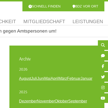
SCHNELL FINDEN
BDZ VOR ORT
CHKEIT
MITGLIEDSCHAFT
LEISTUNGEN
aten gegen Amtspersonen um!
Archiv
2026
August
Juli
Juni
Mai
April
März
Februar
Januar
2025
Dezember
November
Oktober
September