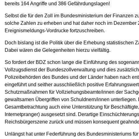
bereits 164 Angriffe und 386 Gefährdungslagen!
Selbst die für den Zoll im Bundesministerium der Finanzen zus
solche Zahlen zu erheben und hat daher noch im Dezember
Ereignismeldungs-Vordrucke fortzuschreiben.
Doch bislang ist die Politik über die Erhebung statistische
Dabei wären die Gelegenheiten hierzu vielfältig.
So fordert der BDZ schon lange die Einführung des sogenann
Vollzugsdienst der Bundeszollverwaltung und dies zusätzlich
Polizeibehörden des Bundes und der Länder haben nach en
eingeführt und seither ausschließlich positive Erfahrungsw
Schutzmaßnahmen für Vollziehungsbeamte/innen der Sachgebi
gewaltsamen Übergriffen von Schuldnern/innen unterliegen. Di
Gesamtbetrachtung auch eine Unterstützung für Beschäftigte
Internetpranger) ausgesetzt sind. Derartige Einschüchterung
Reichsbürgerszene zurück und müssen konsequent geahnde
Unlängst hat unter Federführung des Bundesministeriums für