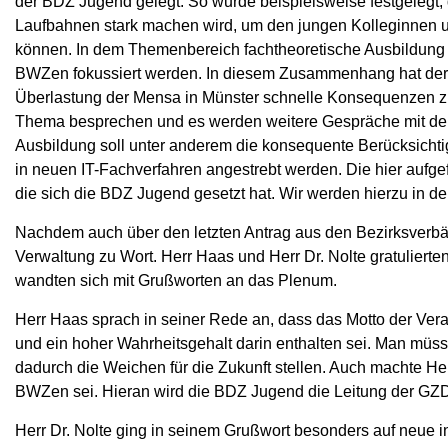
der BDZ Jugend gelegt. So wurde beispielsweise festgelegt, d
Laufbahnen stark machen wird, um den jungen Kolleginnen un
können. In dem Themenbereich fachtheoretische Ausbildung 
BWZen fokussiert werden. In diesem Zusammenhang hat der
Überlastung der Mensa in Münster schnelle Konsequenzen z
Thema besprechen und es werden weitere Gespräche mit der 
Ausbildung soll unter anderem die konsequente Berücksicht
in neuen IT-Fachverfahren angestrebt werden. Die hier aufge
die sich die BDZ Jugend gesetzt hat. Wir werden hierzu in 
Nachdem auch über den letzten Antrag aus den Bezirksverbän
Verwaltung zu Wort. Herr Haas und Herr Dr. Nolte gratulier
wandten sich mit Grußworten an das Plenum.
Herr Haas sprach in seiner Rede an, dass das Motto der Verans
und ein hoher Wahrheitsgehalt darin enthalten sei. Man müs
dadurch die Weichen für die Zukunft stellen. Auch machte He
BWZen sei. Hieran wird die BDZ Jugend die Leitung der GZD
Herr Dr. Nolte ging in seinem Grußwort besonders auf neue i