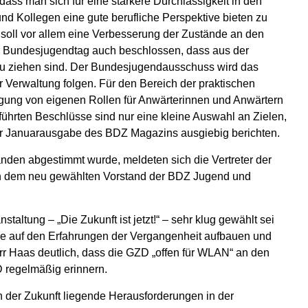
ass man sich für eine stärkere Durchlässigkeit in den
d Kollegen eine gute berufliche Perspektive bieten zu
soll vor allem eine Verbesserung der Zustände an den
 Bundesjugendtag auch beschlossen, dass aus der
u ziehen sind. Der Bundesjugendausschuss wird das
Verwaltung folgen. Für den Bereich der praktischen
igung von eigenen Rollen für Anwärterinnen und Anwärtern
führten Beschlüsse sind nur eine kleine Auswahl an Zielen,
der Januarausgabe des BDZ Magazins ausgiebig berichten.
den abgestimmt wurde, meldeten sich die Vertreter der
ten dem neu gewählten Vorstand der BDZ Jugend und
taltung – „Die Zukunft ist jetzt!“ – sehr klug gewählt sei
se auf den Erfahrungen der Vergangenheit aufbauen und
rr Haas deutlich, dass die GZD „offen für WLAN“ an den
 regelmäßig erinnern.
n der Zukunft liegende Herausforderungen in der