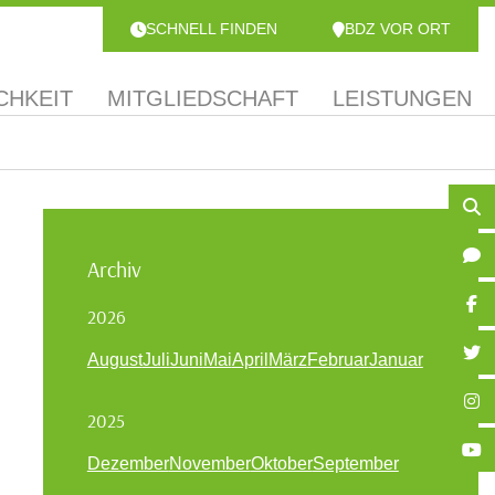
SCHNELL FINDEN
BDZ VOR ORT
CHKEIT
MITGLIEDSCHAFT
LEISTUNGEN
Archiv
2026
August
Juli
Juni
Mai
April
März
Februar
Januar
2025
Dezember
November
Oktober
September