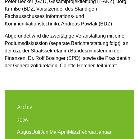
Peter Becker (GZD, Gesamtprojektleitung IT-AKZ), Jörg
Kirmße (BDZ, Vorsitzender des Ständigen
Fachausschusses Informations- und
Kommunikationstechnik), Andreas Pawlak (BDZ)
Abgerundet wird die zweitägige Veranstaltung mit einer
Podiumsdiskussion (separate Berichterstattung folgt), an
der u.a. der Staatssekretär im Bundesministerium der
Finanzen, Dr. Rolf Bösinger (SPD), sowie die Präsidentin
der Generalzolldirektion, Colette Hercher, teilnimmt.
Archiv
2026
August
Juli
Juni
Mai
April
März
Februar
Januar