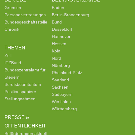
Gremien
Baden
Personalvertretungen
Berlin-Brandenburg
Bundesgeschäftsstelle
Bund
Chronik
Düsseldorf
Hannover
Hessen
THEMEN
Köln
Zoll
Nord
ITZBund
Nürnberg
Bundeszentralamt für
Rheinland-Pfalz
Steuern
Saarland
Berufsbeamtentum
Sachsen
Positionspapiere
Südbayern
Stellungnahmen
Westfalen
Württemberg
PRESSE &
ÖFFENTLICHKEIT
Beförderungen aktuell